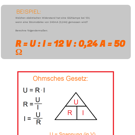
BEISPIEL:
Welchen elektrischen Widerstand hat eine Glühlampe bei 12V,
wenn eine Stromstärke von 240mA (0,24A) gemessen wird?
Berechne folgendermaßen:
R = U : I = 12 V : 0,24 A = 50
Ω