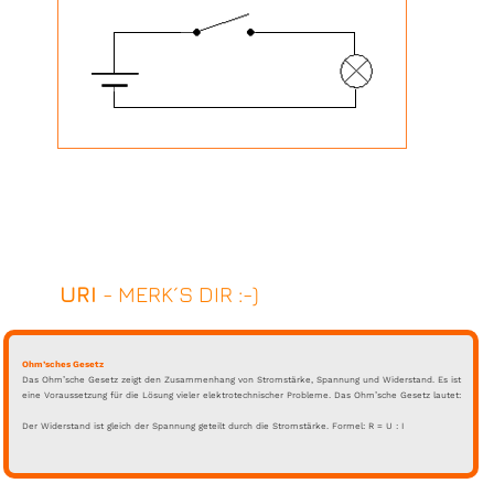
URI
- MERK´S DIR :-)
Ohm’sches Gesetz
Das Ohm’sche Gesetz zeigt den Zusammenhang von Stromstärke, Spannung und Widerstand. Es ist
eine Voraussetzung für die Lösung vieler elektrotechnischer Probleme. Das Ohm’sche Gesetz lautet:
Der Widerstand ist gleich der Spannung geteilt durch die Stromstärke. Formel: R = U : I