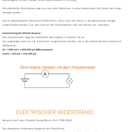
Namensgeber ist der Physiker Andre Marie Ampere (1775-1936).
Die elektrische Stromstärke sagt aus, wie viele Elektronen in einer bestimmten Zeit durch den Leiter
bewegt werden.
Erst im geschlossenen Stromkreis fließt Strom. Dann kann der Strom in die gewünschte Energie
umgewandelt werden. Z.B. Das Licht an der Taschenlampe oder die Wärme am Lötkolben.
Umrechnung der Einheit Ampere:
Das Amperemeter zeigt die elektrische Stromstärke in Ampere (A) an.
Der angezeigte Wert von z.B. 0,32A kann umgerechnet werden, z.B. in die nächst kleinere Einheit mA
(Milliampre).
1A = 1 000 mA = 1 000 000 μA (Mikroampere)
0,32A = 320 mA = 320 000 μA
ELEKTRISCHER WIDERSTAND:
Benannt nach dem Physiker Georg Simon Ohm (1789-1854).
Der elektrische Widerstand begrenzt den Stromfluss.