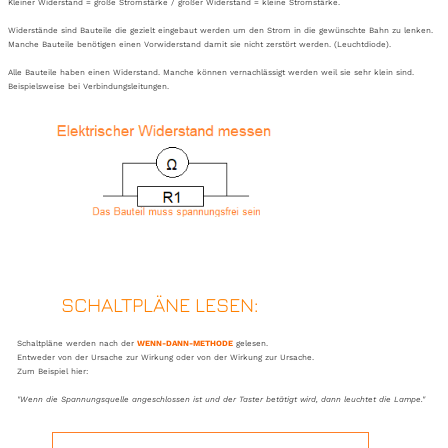
Kleiner Widerstand = große Stromstärke / großer Widerstand = kleine Stromstärke.
Widerstände sind Bauteile die gezielt eingebaut werden um den Strom in die gewünschte Bahn zu lenken.
Manche Bauteile benötigen einen Vorwiderstand damit sie nicht zerstört werden. (Leuchtdiode).
Alle Bauteile haben einen Widerstand. Manche können vernachlässigt werden weil sie sehr klein sind.
Beispielsweise bei Verbindungsleitungen.
SCHALTPLÄNE LESEN:
Schaltpläne werden nach der
WENN-DANN-METHODE
gelesen.
Entweder von der Ursache zur Wirkung oder von der Wirkung zur Ursache.
Zum Beispiel hier:
"Wenn die Spannungsquelle angeschlossen ist und der Taster betätigt wird, dann leuchtet die Lampe."