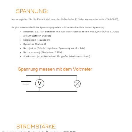
SPANNUNG:
Namensgeber für die Einheit Volt war der italienische Erfinder Alessandro Volta (1745-1827).
Es gibt unterschiedliche Spannungsquellen mit unterschiedlich hoher Spannung.
Batterien, z.B. AAA Batterien mit 1,5V oder Flachbatterien mit 4,5V (DANKE LOUIS!)
Akkumulatoren (Akkus)
Solarzellen (Hausdach)
Dynamos (Fahrrad)
Netzgeräte (Schule, regelbare Spannung zw. 0 - 24V)
Netzspannung (Steckdose, 230V)
Starkstrom (rote Steckdose, für große Arbeitsmaschinen)
STROMSTÄRKE: