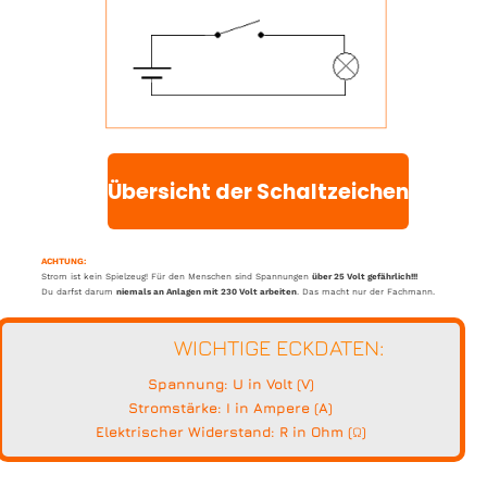
Übersicht der Schaltzeichen
ACHTUNG:
Strom ist kein Spielzeug! Für den Menschen sind Spannungen
über 25 Volt gefährlich!!!
Du darfst darum
niemals an Anlagen mit 230 Volt arbeiten
. Das macht nur der Fachmann.
WICHTIGE ECKDATEN:
Spannung: U in Volt (V)
Stromstärke: I in Ampere (A)
Elektrischer Widerstand: R in Ohm (
Ω
)